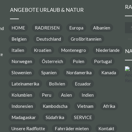
RA
ANGEBOTE URLAUB & NATUR
HOME
RADREISEN
Europa
Albanien
nd
Belgien
Deutschland
Großbritannien
Italien
Kroatien
Montenegro
Niederlande
NA
te
Norwegen
Österreich
Polen
Portugal
Slowenien
Spanien
Nordamerika
Kanada
Lateinamerika
Bolivien
Ecuador
Kolumbien
Peru
Asien
Indien
Indonesien
Kambodscha
Vietnam
Afrika
Madagaskar
Südafrika
SERVICE
Unsere Radflotte
Fahrräder mieten
Kontakt