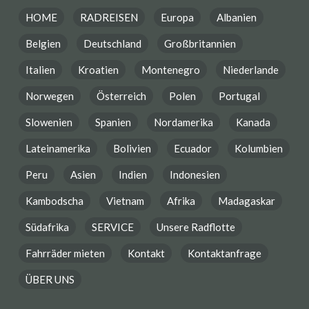
HOME
RADREISEN
Europa
Albanien
Belgien
Deutschland
Großbritannien
Italien
Kroatien
Montenegro
Niederlande
Norwegen
Österreich
Polen
Portugal
Slowenien
Spanien
Nordamerika
Kanada
Lateinamerika
Bolivien
Ecuador
Kolumbien
Peru
Asien
Indien
Indonesien
Kambodscha
Vietnam
Afrika
Madagaskar
Südafrika
SERVICE
Unsere Radflotte
Fahrräder mieten
Kontakt
Kontaktanfrage
ÜBER UNS